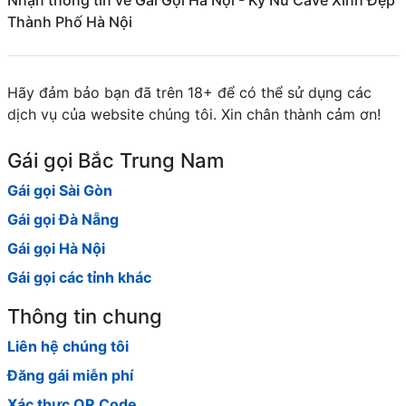
Nhận thông tin về Gái Gọi Hà Nội - Kỹ Nữ Cave Xinh Đẹp
trải nghiệm tuyệt vời, từ sự phục vụ tận tình đến các
Thành Phố Hà Nội
dịch vụ phong phú.
TÌM HIỂU VỀ GÁI GỌI QUẬN BA ĐÌNH
Hãy đảm bảo bạn đã trên 18+ để có thể sử dụng các
Các Loại Dịch Vụ Gái Gọi
dịch vụ của website chúng tôi. Xin chân thành cảm ơn!
Dịch vụ gái gọi tại Ba Đình rất đa dạng, từ cô gái
Gái gọi Bắc Trung Nam
đến massage, từ giao lưu trò chuyện đến những buổi
tiệc tùng sôi động. Mỗi loại hình dịch vụ đều có
Gái gọi Sài Gòn
những đặc trưng riêng, phù hợp với sở thích và nhu
Gái gọi Đà Nẵng
cầu của từng khách hàng. Điều này mang lại cho bạn
Gái gọi Hà Nội
nhiều sự lựa chọn khi tìm kiếm một trải nghiệm thú
vị.
Gái gọi các tỉnh khác
Gái Gọi Cao Cấp Ba Đình
Thông tin chung
Nếu bạn đang tìm kiếm sự sang trọng và đẳng cấp,
Liên hệ chúng tôi
dịch vụ gái gọi cao cấp tại Ba Đình sẽ là sự lựa chọn
Đăng gái miễn phí
hoàn hảo. Gái gọi cao cấp được chọn lọc kỹ lưỡng,
không chỉ đẹp về hình thức mà còn có kiến thức và
Xác thực QR Code