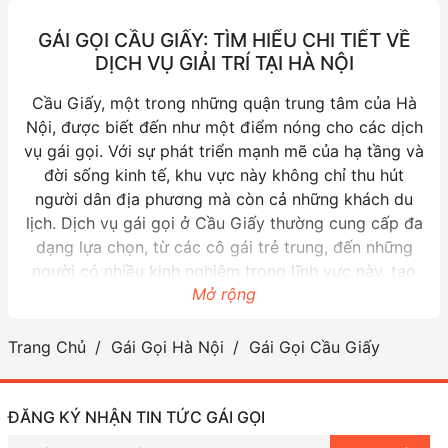
GÁI GỌI CẦU GIẤY: TÌM HIỂU CHI TIẾT VỀ
DỊCH VỤ GIẢI TRÍ TẠI HÀ NỘI
Cầu Giấy, một trong những quận trung tâm của Hà
Nội, được biết đến như một điểm nóng cho các dịch
vụ gái gọi. Với sự phát triển mạnh mẽ của hạ tầng và
đời sống kinh tế, khu vực này không chỉ thu hút
người dân địa phương mà còn cả những khách du
lịch. Dịch vụ gái gọi ở Cầu Giấy thường cung cấp đa
dạng lựa chọn, từ các cô gái trẻ trung, đến những
người có nhiều kinh nghiệm trong lĩnh vực này, tạo
Mở rộng
nên sự phong phú và hấp dẫn cho khách hàng.
Sở dĩ Cầu Giấy trở thành trung tâm phát triển dịch
Trang Chủ
Gái Gọi Hà Nội
Gái Gọi Cầu Giấy
vụ này là nhờ vào sự kiện địa lý thuận lợi, nối liền
các tuyến đường lớn, cùng với sự hiện diện của
nhiều khu vui chơi, giải trí. Điều này tạo điều kiện
ĐĂNG KÝ NHẬN TIN TỨC GÁI GỌI
thuận lợi cho việc giao lưu và kết nối giữa khách