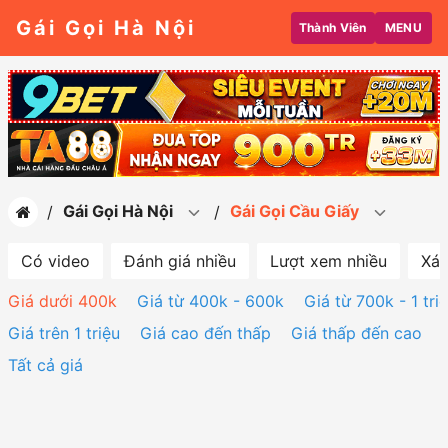
Gái Gọi Hà Nội
Thành Viên
MENU
Gái Gọi Hà Nội
Gái Gọi Cầu Giấy
Có video
Đánh giá nhiều
Lượt xem nhiều
Xác
Giá dưới 400k
Giá từ 400k - 600k
Giá từ 700k - 1 tri
Giá trên 1 triệu
Giá cao đến thấp
Giá thấp đến cao
Tất cả giá