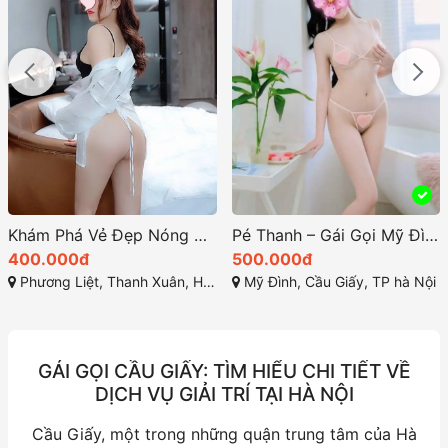
Khám Phá Vẻ Đẹp Nóng Bỏng của Hot Girl Hà Nội tại Gái Gọi Thanh Xuân – Nơi Hội Tụ Những Nàng Thơ Làm Tình Điêu Luyện Và Tình Cảm Chiều Khách Đắm Say
Pé Thanh – Gái Gọi Mỹ Đình Cầu Giấy: Gái Non Tơ Cực Xinh và Baby, Bướm Đẹp Có Đi Some
400.000đ
500.000đ
Phương Liệt, Thanh Xuân, Hà Nội
Mỹ Đình, Cầu Giấy, TP hà Nội
GÁI GỌI CẦU GIẤY: TÌM HIỂU CHI TIẾT VỀ
DỊCH VỤ GIẢI TRÍ TẠI HÀ NỘI
Cầu Giấy, một trong những quận trung tâm của Hà