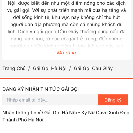
Nội, được biết đến như một điểm nóng cho các dịch
vụ gái gọi. Với sự phát triển mạnh mẽ của hạ tầng và
đời sống kinh tế, khu vực này không chỉ thu hút
người dân địa phương mà còn cả những khách du
lịch. Dịch vụ gái gọi ở Cầu Giấy thường cung cấp đa
dạng lựa chọn, từ các cô gái trẻ trung, đến những
người có nhiều kinh nghiệm trong lĩnh vực này, tạo
Mở rộng
nên sự phong phú và hấp dẫn cho khách hàng.
Sở dĩ Cầu Giấy trở thành trung tâm phát triển dịch
Trang Chủ
Gái Gọi Hà Nội
Gái Gọi Cầu Giấy
vụ này là nhờ vào sự kiện địa lý thuận lợi, nối liền
các tuyến đường lớn, cùng với sự hiện diện của
nhiều khu vui chơi, giải trí. Điều này tạo điều kiện
ĐĂNG KÝ NHẬN TIN TỨC GÁI GỌI
thuận lợi cho việc giao lưu và kết nối giữa khách
Đăng ký
hàng và các dịch vụ.
GIÁ CẢ DỊCH VỤ GÁI GỌI TẠI CẦU GIẤY
Nhận thông tin về Gái Gọi Hà Nội - Kỹ Nữ Cave Xinh Đẹp
Thành Phố Hà Nội
Một trong những yếu tố quan trọng mà khách hàng
quan tâm khi sử dụng dịch vụ gái gọi là giá cả. Tại