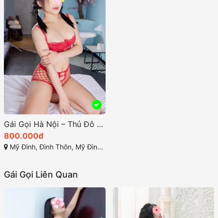
Gái Gọi Hà Nội – Thủ Đô Ánh Sáng Dịch Vụ Giải Trí Cao Cấp
800.000đ
Mỹ Đình, Đình Thôn, Mỹ Đình 1, Từ Liêm, TP Hà Nội
Gái Gọi Liên Quan