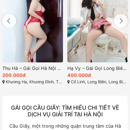
Thu Hà – Gái Gọi Hà Nội Giá Rẻ, Dâm Đãng, Vú Mông Cực Đẹp, Da Dẻ Trắng Hồng Xinh Duyên – Phục Vụ Nhiệt Tình từ Gái Gọi Thanh Xuân
Hạ Vy – Gái Gọi Long Biên Xinh Non Ngon Tơ
200.000đ
400.000đ
Khương Hạ, Khương Đình, Thanh Xuân, Hà Nội
Cổ Linh, Long Biên, Long Biên, Hà Nội
GÁI GỌI CẦU GIẤY: TÌM HIỂU CHI TIẾT VỀ
DỊCH VỤ GIẢI TRÍ TẠI HÀ NỘI
Cầu Giấy, một trong những quận trung tâm của Hà