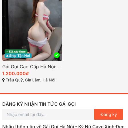
Đã xác thực
✓
Ship Tận Nơi
🚘
Gái Gọi Cao Cấp Hà Nội: Trải Nghiệm Tình Dục Hạng Sang
1.200.000đ
Trâu Quỳ, Gia Lâm, Hà Nội
ĐĂNG KÝ NHẬN TIN TỨC GÁI GỌI
Đăng ký
Nhận thông tin về Gái Gọi Hà Nội - Kỹ Nữ Cave Xinh Đẹp