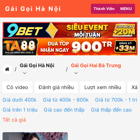
Gái Gọi Hà Nội
Thành Viên
MENU
Gái Gọi Hà Nội
Gái Gọi Hai Bà Trưng
Có video
Đánh giá nhiều
Lượt xem nhiều
Xác
Giá dưới 400k
Giá từ 400k - 600k
Giá từ 700k - 1 tri
Giá trên 1 triệu
Giá cao đến thấp
Giá thấp đến cao
Tất cả giá