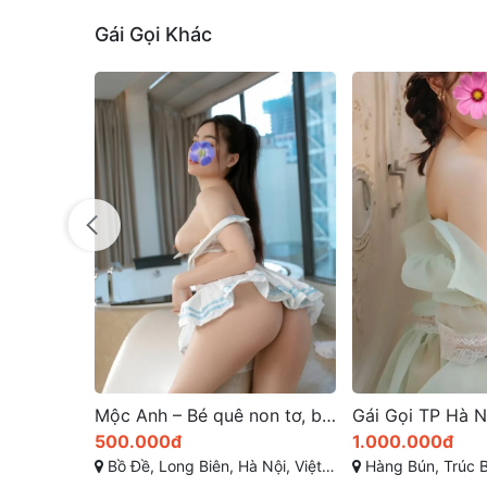
Gái Gọi Khác
Mộc Anh – Bé quê non tơ, body phập phồng, gái gọi Long Biên chất chơi cho anh em thích hàng mới lớn
Gái Gọi TP Hà Nội: Phương Trình Em Gái Xinh Teen Quyến Rũ Đa Tình – Hàng Gái Gọi Cao Cấp Mới Lên Sóng VIP
1.000.000đ
500.000đ
, Việt Nam
Hàng Bún, Trúc Bạch, Ba Đình, Hà Nội
Trần Duy Hưng, Cầu G