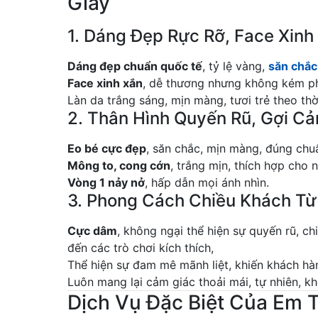
Giấy
1. Dáng Đẹp Rực Rỡ, Face Xinh
Dáng đẹp chuẩn quốc tế
, tỷ lệ vàng,
săn chắc
Face xinh xắn
, dễ thương nhưng không kém phầ
Làn da trắng sáng, mịn màng, tươi trẻ theo thờ
2. Thân Hình Quyến Rũ, Gợi C
Eo bé cực đẹp
, săn chắc, mịn màng, đúng chu
Mông to, cong cớn
, trắng mịn, thích hợp cho
Vòng 1 nảy nở
, hấp dẫn mọi ánh nhìn.
3. Phong Cách Chiều Khách Từ
Cực dâm
, không ngại thể hiện sự quyến rũ, ch
đến các trò chơi kích thích,
Thể hiện sự đam mê mãnh liệt, khiến khách hà
Luôn mang lại cảm giác thoải mái, tự nhiên, 
Dịch Vụ Đặc Biệt Của Em 