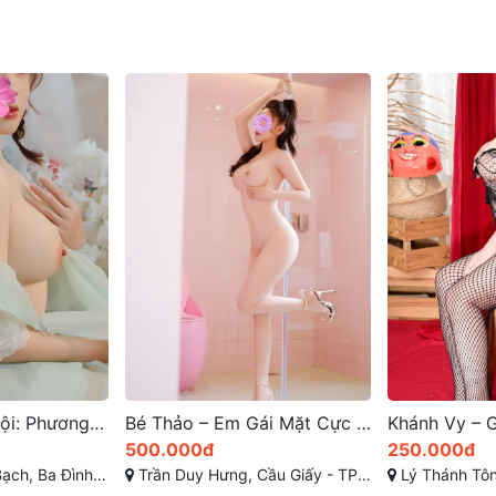
Bé Thảo – Em Gái Mặt Cực Xinh, Thân Hình Tuyệt Mỹ | Gái Gọi Cao Cấp Hà Nội
Khánh Vy – Gái Gọi Gia Lâm Đam Mê Tình Cảm
250.000đ
1.000.000đ
iấy - TP Hà Nội
Lý Thánh Tông, tt. Trâu Quỳ, Gia Lâm, Hà Nội
Phố Hoàng Cầu, Ô Ch