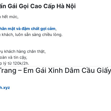
ẩn Gái Gọi Cao Cấp Hà Nội
h hết mức,
thân mật và đậm chất gợi cảm
,
u khách, luôn sẵn sàng chiều lòng.
ụ khách hàng chân thật,
àn và tin cậy,
p lý từ 120k/2h.
Trang – Em Gái Xinh Dâm Cầu Giấ
h.xyz