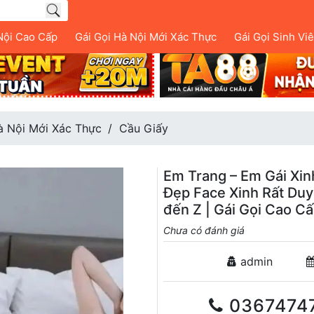
Nội Cao Cấp
Gái Gọi Hà Nội Mới Xác Thực
Gái Gọi Sinh Vi
à Nội Mới Xác Thực
Cầu Giấy
Em Trang – Em Gái Xi
Đẹp Face Xinh Rất Du
đến Z | Gái Gọi Cao C
Chưa có đánh giá
admin
0367474