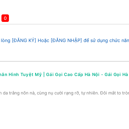
á
0
 lòng [ĐĂNG KÝ] Hoặc [ĐĂNG NHẬP] để sử dụng chức năn
ân Hình Tuyệt Mỹ | Gái Gọi Cao Cấp Hà Nội - Gái Gọi Hà 
 da trắng nõn nà, cùng nụ cười rạng rỡ, tự nhiên. Đôi mắt to trò