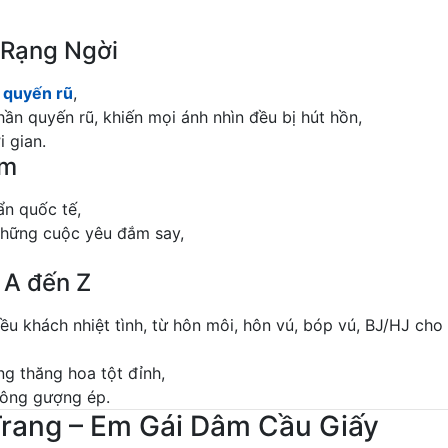
 Rạng Ngời
 quyến rũ
,
n quyến rũ, khiến mọi ánh nhìn đều bị hút hồn,
i gian.
ảm
ẩn quốc tế,
 những cuộc yêu đắm say,
 A đến Z
iều khách nhiệt tình, từ hôn môi, hôn vú, bóp vú, BJ/HJ cho
ng thăng hoa tột đỉnh,
không gượng ép.
Trang – Em Gái Dâm Cầu Giấy