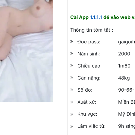
Cài App
1.1.1.1
để vào web và
Thông tin tóm tắt :
Đọc pass:
gaigoi
Năm sinh:
2000
Chiều cao:
1m60
Cân nặng:
48kg
Số đo:
90-66-
Xuất xứ:
Miền B
Khu vực:
Mỹ Đìn
Làm việc từ:
9h sán