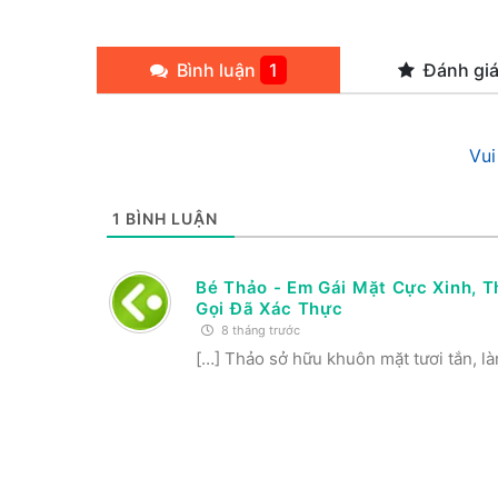
Bình luận
1
Đánh gi
Vui
1
BÌNH LUẬN
Bé Thảo - Em Gái Mặt Cực Xinh, Th
Gọi Đã Xác Thực
8 tháng trước
[…] Thảo sở hữu khuôn mặt tươi tắn, làn