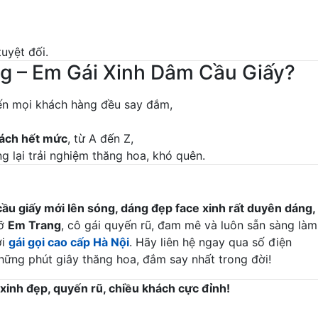
tuyệt đối.
g – Em Gái Xinh Dâm Cầu Giấy?
iến mọi khách hàng đều say đắm,
hách hết mức
, từ A đến Z,
ng lại trải nghiệm thăng hoa, khó quên.
ầu giấy mới lên sóng, dáng đẹp face xinh rất duyên dáng,
lỡ
Em Trang
, cô gái quyến rũ, đam mê và luôn sẵn sàng làm
ới
gái gọi cao cấp Hà Nội
. Hãy liên hệ ngay qua số điện
hững phút giây thăng hoa, đắm say nhất trong đời!
i xinh đẹp, quyến rũ, chiều khách cực đỉnh!