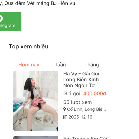
y, Qua đêm Vét máng BJ Hôn vú
elegram
Top xem nhiều
Hôm nay
Tuần
Tháng
Hạ Vy – Gái Gọi
Long Biên Xinh
Non Ngon Tơ
Giá gọi:
400.000đ
65 lượt xem
Cổ Linh, Long Biên, Long Biên, Hà Nội
2025-12-16
Em Trang – Em Gái