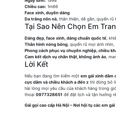
Ngày sinh:
1998
Chiều cao:
1m66
Face xinh, duyên dáng
Da trắng nõn nà
, thân thiện, dễ gần, quyến rũ 
Tại Sao Nên Chọn Em Tran
Dáng đẹp, face xinh, dáng chuẩn quốc tế
, kh
Thân hình nóng bỏng
, quyến rũ mọi ánh nhìn,
Phong cách phục vụ chuyên nghiệp, chiều k
Cam kết dịch vụ chân thật, không ảnh ảo
, ma
Lời Kết
Nếu bạn đang tìm kiếm một
em gái xinh dâm c
cực dâm và chiều khách a đến z
thì đừng bỏ 
hài lòng mọi yêu cầu của khách hàng trong gi
thoại
0977328651
để đặt lịch và tận hưởng n
Gái gọi cao cấp Hà Nội – Nơi hội tụ các em gá