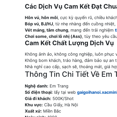
Các Dịch Vụ Cam Kết Đạt Chu
Hôn vú, hôn môi
, cực kỳ quyến rũ, chiều khác
Bóp vú, BJ/HJ
, từ nhẹ nhàng đến cuồng nhiệt,
Vét máng, tắm chung
, mang đến trải nghiệm
Chơi some, chơi lỗ nhị (Ass)
, tùy theo yêu cầ
Cam Kết Chất Lượng Dịch Vụ
Không ảnh ảo, không công nghiệp, luôn phục v
Không bom khách, tráo hàng, đảm bảo sự an to
Nhà nghỉ cao cấp, sạch sẽ, thoáng mát, giá hợ
Thông Tin Chi Tiết Về Em 
Nghệ danh:
Em Trang
Số điện thoại:
lấy tại web
gaigoihanoi.xacmin
Giá đi khách:
500K/Shot
Khu vực:
Cầu Giấy, Hà Nội
Xuất xứ:
Miền Bắc