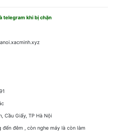
 telegram khi bị chặn
hanoi.xacminh.xyz
91
ắc
h, Cầu Giấy, TP Hà Nội
g đến đêm , còn nghe máy là còn làm