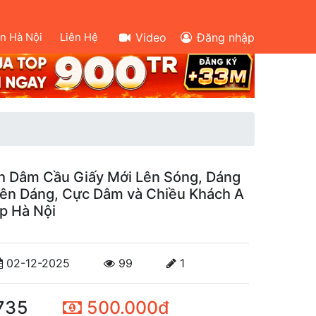
ên Hà Nội
Liên Hệ
Video
Đăng nhập
nh Dâm Cầu Giấy Mới Lên Sóng, Dáng
yên Dáng, Cực Dâm và Chiều Khách A
ấp Hà Nội
02-12-2025
99
1
735
500.000đ