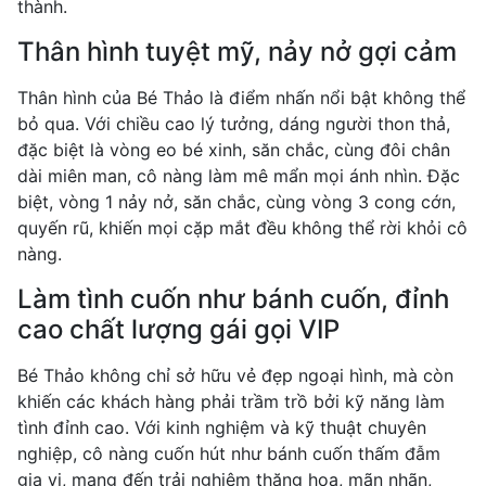
thành.
Thân hình tuyệt mỹ, nảy nở gợi cảm
Thân hình của Bé Thảo là điểm nhấn nổi bật không thể
bỏ qua. Với chiều cao lý tưởng, dáng người thon thả,
đặc biệt là vòng eo bé xinh, săn chắc, cùng đôi chân
dài miên man, cô nàng làm mê mẩn mọi ánh nhìn. Đặc
biệt, vòng 1 nảy nở, săn chắc, cùng vòng 3 cong cớn,
quyến rũ, khiến mọi cặp mắt đều không thể rời khỏi cô
nàng.
Làm tình cuốn như bánh cuốn, đỉnh
cao chất lượng gái gọi VIP
Bé Thảo không chỉ sở hữu vẻ đẹp ngoại hình, mà còn
khiến các khách hàng phải trầm trồ bởi kỹ năng làm
tình đỉnh cao. Với kinh nghiệm và kỹ thuật chuyên
nghiệp, cô nàng cuốn hút như bánh cuốn thấm đẫm
gia vị, mang đến trải nghiệm thăng hoa, mãn nhãn,