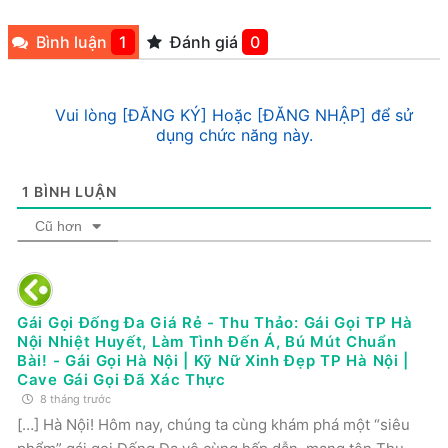
Bình luận
1
Đánh giá
0
Vui lòng [ĐĂNG KÝ] Hoặc [ĐĂNG NHẬP] để sử
dụng chức năng này.
1
BÌNH LUẬN
Cũ hơn
Gái Gọi Đống Đa Giá Rẻ - Thu Thảo: Gái Gọi TP Hà
Nội Nhiệt Huyết, Làm Tình Đến Á, Bú Mút Chuẩn
Bài! - Gái Gọi Hà Nội | Kỹ Nữ Xinh Đẹp TP Hà Nội |
Cave Gái Gọi Đã Xác Thực
8 tháng trước
[…] Hà Nội! Hôm nay, chúng ta cùng khám phá một “siêu