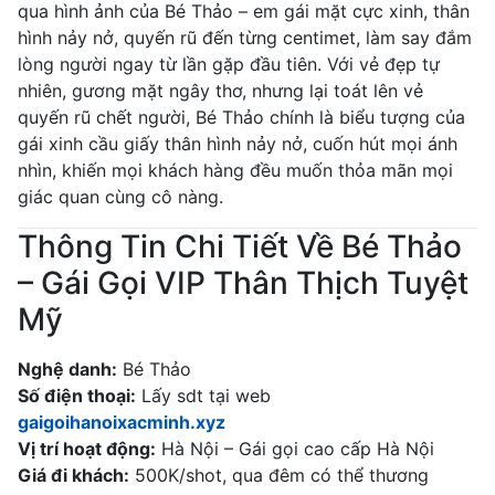
qua hình ảnh của Bé Thảo – em gái mặt cực xinh, thân
hình nảy nở, quyến rũ đến từng centimet, làm say đắm
lòng người ngay từ lần gặp đầu tiên. Với vẻ đẹp tự
nhiên, gương mặt ngây thơ, nhưng lại toát lên vẻ
quyến rũ chết người, Bé Thảo chính là biểu tượng của
gái xinh cầu giấy thân hình nảy nở, cuốn hút mọi ánh
nhìn, khiến mọi khách hàng đều muốn thỏa mãn mọi
giác quan cùng cô nàng.
Thông Tin Chi Tiết Về Bé Thảo
– Gái Gọi VIP Thân Thịch Tuyệt
Mỹ
Nghệ danh:
Bé Thảo
Số điện thoại:
Lấy sdt tại web
gaigoihanoixacminh.xyz
Vị trí hoạt động:
Hà Nội – Gái gọi cao cấp Hà Nội
Giá đi khách:
500K/shot, qua đêm có thể thương