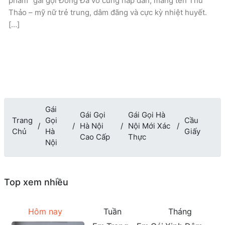
phẩm” gái gọi Đống Đa vô cùng hấp dẫn, mang tên Thu
Thảo – mỹ nữ trẻ trung, dâm đãng và cực kỳ nhiệt huyết.
[…]
Gái
Gái Gọi
Gái Gọi Hà
Trang
Gọi
Cầu
Hà Nội
Nội Mới Xác
Chủ
Hà
Giấy
Cao Cấp
Thực
Nội
Top xem nhiều
Hôm nay
Tuần
Tháng