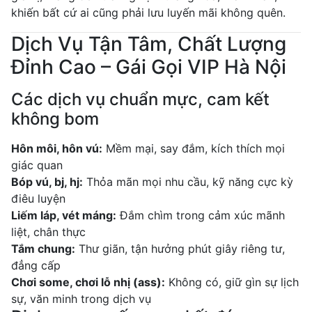
khiến bất cứ ai cũng phải lưu luyến mãi không quên.
Dịch Vụ Tận Tâm, Chất Lượng
Đỉnh Cao – Gái Gọi VIP Hà Nội
Các dịch vụ chuẩn mực, cam kết
không bom
Hôn môi, hôn vú:
Mềm mại, say đắm, kích thích mọi
giác quan
Bóp vú, bj, hj:
Thỏa mãn mọi nhu cầu, kỹ năng cực kỳ
điêu luyện
Liếm láp, vét máng:
Đắm chìm trong cảm xúc mãnh
liệt, chân thực
Tắm chung:
Thư giãn, tận hưởng phút giây riêng tư,
đẳng cấp
Chơi some, chơi lỗ nhị (ass):
Không có, giữ gìn sự lịch
sự, văn minh trong dịch vụ