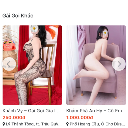
Gái Gọi Khác
Khánh Vy – Gái Gọi Gia Lâm Đam Mê Tình Cảm
Khám Phá An Hy – Cô Em Gái Teen Rất Đẹp Tại Phố Hoàng Cầu, Ô Chợ Dừa, Đống Đa, Hà Nội | Xinh Teen Mơ Màng, Vú Non Ti Thụt, Ngoan Hiền Tình Cảm
250.000đ
1.000.000đ
Lý Thánh Tông, tt. Trâu Quỳ, Gia Lâm, Hà Nội
Phố Hoàng Cầu, Ô Chợ Dừa, Đống Đa, Hà Nội