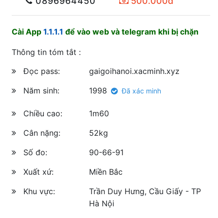
0896964450
500.000đ
Cài App
1.1.1.1
để vào web và telegram khi bị chặn
Thông tin tóm tắt :
Đọc pass:
gaigoihanoi.xacminh.xyz
Năm sinh:
1998
Đã xác minh
Chiều cao:
1m60
Cân nặng:
52kg
Số đo:
90-66-91
Xuất xứ:
Miền Bắc
Khu vực:
Trần Duy Hưng, Cầu Giấy - TP
Hà Nội