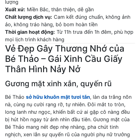
lượng
Xuất xứ:
Miền Bắc, thân thiện, dễ gần
Chất lượng dịch vụ:
Cam kết đúng chuẩn, không ảnh
ảo, không tráo hàng, bỏ bom hoàn tiền
Thời gian hoạt động:
Từ 11h trưa đến 1h đêm, phù hợp
mọi lịch trình khách hàng
Vẻ Đẹp Gây Thương Nhớ của
Bé Thảo – Gái Xinh Cầu Giấy
Thân Hình Nảy Nở
Gương mặt xinh xắn, quyến rũ
Bé Thảo
sở hữu khuôn mặt tươi tắn
, làn da trắng nõn
nà, cùng nụ cười rạng rỡ, tự nhiên. Đôi mắt to tròn,
long lanh như ngọc, khiến bất cứ ai gặp cô nàng đều
bị hút hồn ngay từ ánh nhìn đầu tiên. Gương mặt của
Bé Thảo mang nét đẹp nhẹ nhàng, pha chút tinh
nghịch, xen lẫn sự quyến rũ của người phụ nữ trưởng