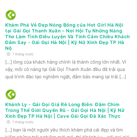
Khám Phá Vẻ Đẹp Nóng Bỏng của Hot Girl Hà Nội
tại Gái Gọi Thanh Xuân – Nơi Hội Tụ Những Nàng
Thơ Làm Tình Điêu Luyện Và Tình Cảm Chiều Khách
Đắm Say - Gái Gọi Hà Nội | Kỹ Nữ Xinh Đẹp TP Hà
Nộ
7 tháng trước
[…] lòng của khách hàng chính là thành công lớn nhất. Vì
vậy, mỗi cô nàng tại Gái Gọi Thanh Xuân đều đã trải qua
quá trình đào tạo nghiêm ngặt, đảm bảo mang lại trải […]
Khánh Ly - Gái Gọi Giá Rẻ Long Biên: Đắm Chìm
Trong Thế Giới Quyến Rũ - Gái Gọi Hà Nội | Kỹ Nữ
Xinh Đẹp TP Hà Nội | Cave Gái Gọi Đã Xác Thực
7 tháng trước
[…] bạn là một người yêu thích khám phá cái đẹp và tìm