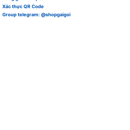
Xác thực QR Code
Group telegram: @shopgaigoi