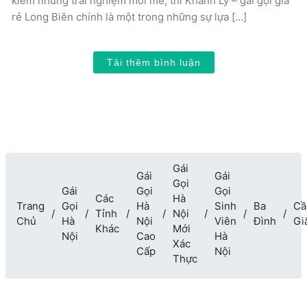
kiếm những trải nghiệm mới mẻ, thì Khánh Ly – gái gọi giá
rẻ Long Biên chính là một trong những sự lựa […]
Tải thêm bình luận
Gái
Gái
Gái
Gọi
Gái
Gọi
Gọi
Các
Hà
Trang
Gọi
Hà
Sinh
Ba
Cầ
Tỉnh
Nội
Chủ
Hà
Nội
Viên
Đình
Gi
Khác
Mới
Nội
Cao
Hà
Xác
Cấp
Nội
Thực