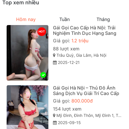
Top xem nhiều
Hôm nay
Tuần
Tháng
Gái Gọi Cao Cấp Hà Nội: Trải
HOT
Nghiệm Tình Dục Hạng Sang
Giá gọi:
1.2 triệu
88 lượt xem
Trâu Quỳ, Gia Lâm, Hà Nội
2025-12-21
Gái Gọi Hà Nội – Thủ Đô Ánh
Sáng Dịch Vụ Giải Trí Cao Cấp
Giá gọi:
800.000đ
154 lượt xem
Mỹ Đình, Đình Thôn, Mỹ Đình 1, Từ Liêm, TP Hà Nội
2025-09-15