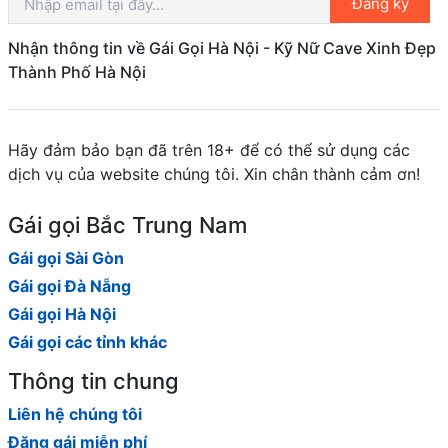
Đăng ký
Nhận thông tin về Gái Gọi Hà Nội - Kỹ Nữ Cave Xinh Đẹp
Thành Phố Hà Nội
Hãy đảm bảo bạn đã trên 18+ để có thể sử dụng các
dịch vụ của website chúng tôi. Xin chân thành cảm ơn!
Gái gọi Bắc Trung Nam
Gái gọi Sài Gòn
Gái gọi Đà Nẵng
Gái gọi Hà Nội
Gái gọi các tỉnh khác
Thông tin chung
Liên hệ chúng tôi
Đăng gái miễn phí