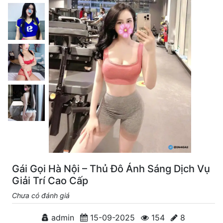
Gái Gọi Hà Nội – Thủ Đô Ánh Sáng Dịch Vụ
Giải Trí Cao Cấp
Chưa có đánh giá
admin
15-09-2025
154
8