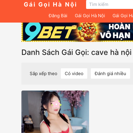
Gái Gọi Hà Nội
Đăng Bài
Gái Gọi Hà Nội
Gái Gọi H
Danh Sách Gái Gọi: cave hà nội
Sắp xếp theo
Có video
Đánh giá nhiều