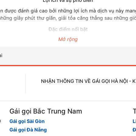
Lợi ích và sự phổ biến
 được đánh giá cao bởi những lợi ích mà dịch vụ này mang 
ững giây phút thư giãn, giải tỏa căng thẳng sau những gi
Đặc điểm nổi bật
Mở rộng
 đến vẻ ngoài và kỹ năng phục vụ. Họ không chỉ là những
đến những trải nghiệm tuyệt vời nhất cho khách hàng.
i
GÁI GỌI VIP HOÀNG MAI
Đặc Điểm của Gái Gọi Cao Cấp
khách hàng một phong cách phục vụ chuyên nghiệp và chất
NHẬN THÔNG TIN VỀ GÁI GỌI HÀ NỘI -
ong từng hành động. Khách hàng sẽ được tận hưởng những t
tượng nhất.
ĐỊA ĐIỂM GÁI GỌI NGON TẠI QUẬN HOÀNG MAI
Gái gọi Bắc Trung Nam
g thể không kể đến một số khu vực và địa điểm nổi bật. N
h
Gái gọi Sài Gòn
L
gỡ mà còn mang đến sự an toàn và riêng tư cho khách hàng
Gái gọi Đà Nẵng
Đ