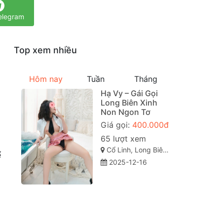
elegram
Top xem nhiều
Hôm nay
Tuần
Tháng
Hạ Vy – Gái Gọi
Long Biên Xinh
Non Ngon Tơ
Giá gọi:
400.000đ
65 lượt xem
Cổ Linh, Long Biên, Long Biên, Hà Nội
ể
2025-12-16