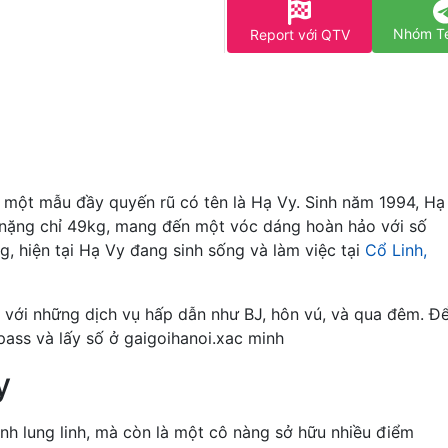
Nhóm T
Report với QTV
 một mẫu đầy quyến rũ có tên là Hạ Vy. Sinh năm 1994, Hạ
 nặng chỉ 49kg, mang đến một vóc dáng hoàn hảo với số
, hiện tại Hạ Vy đang sinh sống và làm việc tại
Cổ Linh,
 với những dịch vụ hấp dẫn như BJ, hôn vú, và qua đêm. Đ
pass và lấy số ở gaigoihanoi.xac minh
y
nh lung linh, mà còn là một cô nàng sở hữu nhiều điểm