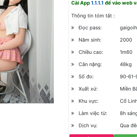
Cài App
1.1.1.1
để vào web và
Thông tin tóm tắt :
Đọc pass:
gaigoi
Năm sinh:
2000
Chiều cao:
1m60
Cân nặng:
48kg
Số đo:
90-61-
Xuất xứ:
Miền B
Khu vực:
Cổ Linh
Làm việc từ:
8h sán
Dịch vụ:
Qua đê