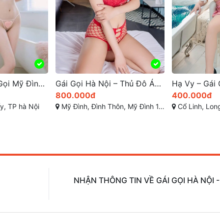
Gái Gọi Hà Nội – Thủ Đô Ánh Sáng Dịch Vụ Giải Trí Cao Cấp
Hạ Vy – Gái Gọi Long Biên Xinh Non Ngon Tơ
400.000đ
250.000đ
1, Từ Liêm, TP Hà Nội
Cổ Linh, Long Biên, Long Biên, Hà Nội
Lý Thánh Tông, tt. T
NHẬN THÔNG TIN VỀ GÁI GỌI HÀ NỘI 