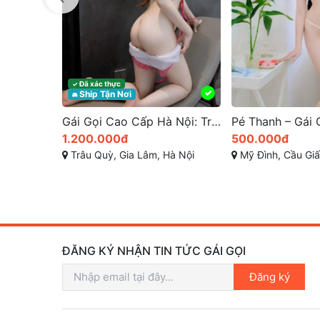
Gái Gọi Cao Cấp Hà Nội: Trải Nghiệm Tình Dục Hạng Sang
Pé Thanh – Gái Gọi Mỹ Đình Cầu Giấy: Gái Non Tơ Cực Xinh và Baby, Bướm Đẹp Có Đi Some
500.000đ
800.000đ
à Nội
Mỹ Đình, Cầu Giấy, TP hà Nội
Mỹ Đình, Đình Thôn, Mỹ Đình 
ĐĂNG KÝ NHẬN TIN TỨC GÁI GỌI
Đăng ký