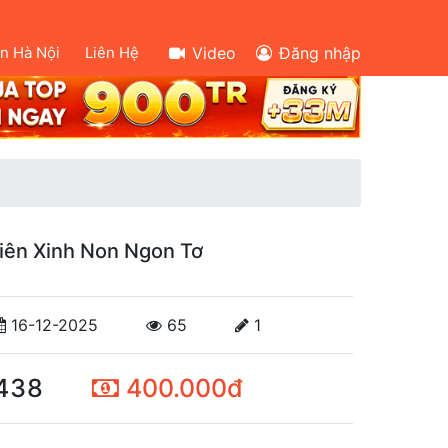
ên Hà Nội
Liên Hệ
Video
Đăng nhập
Biên Xinh Non Ngon Tơ
16-12-2025
65
1
438
400.000đ