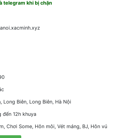
 telegram khi bị chặn
hanoi.xacminh.xyz
90
ắc
, Long Biên, Long Biên, Hà Nội
g đến 12h khuya
m, Chơi Some, Hôn môi, Vét máng, BJ, Hôn vú