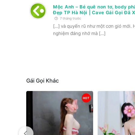
Mộc Anh – Bé quê non tơ, body phậ
Đẹp TP Hà Nội | Cave Gái Gọi Đã 
7 tháng trước
[…] và quyến rũ như một cơn gió mới. H
nghiệm đáng nhớ mà […]
Gái Gọi Khác
HOT