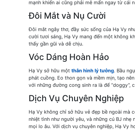
mạnh khiến ai cũng phải mê mẩn ngay từ cái nh
Đôi Mắt và Nụ Cười
Đôi mắt ngây thơ, đầy sức sống của Hạ Vy như b
cười tươi sáng, Hạ Vy mang đến một không khí
thấy gần gũi và dễ chịu.
Vóc Dáng Hoàn Hảo
Hạ Vy sở hữu một
thân hình lý tưởng
. Bầu ng
phát cuồng. Eo thon gọn và mềm mịn, tạo nên
với những đường cong sinh ra là để “doggy”, 
Dịch Vụ Chuyên Nghiệp
Hạ Vy không chỉ sở hữu vẻ đẹp bề ngoài mà cò
nhiệt tình như người yêu, và những cú BJ nhẹ
mọi lo âu. Với dịch vụ chuyên nghiệp, Hạ Vy h