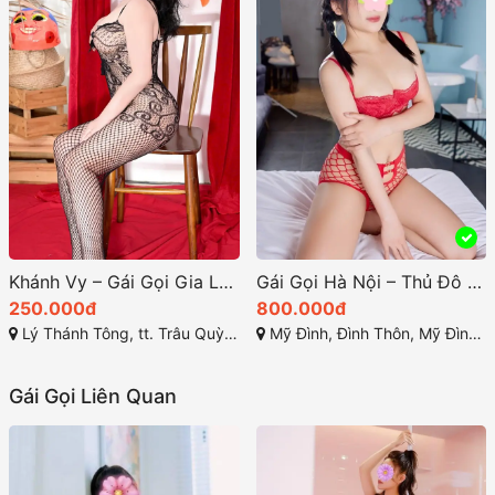
Khánh Vy – Gái Gọi Gia Lâm Đam Mê Tình Cảm
Gái Gọi Hà Nội – Thủ Đô Ánh Sáng Dịch Vụ Giải Trí Cao Cấp
250.000đ
800.000đ
Lý Thánh Tông, tt. Trâu Quỳ, Gia Lâm, Hà Nội
Mỹ Đình, Đình Thôn, Mỹ Đình 1, Từ Liêm, TP Hà Nội
Gái Gọi Liên Quan