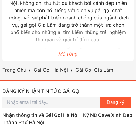
Nội, không chỉ thu hút du khách bởi cảnh đẹp thiên
nhiên mà còn nổi tiếng với dịch vụ gái gọi chất
lượng. Với sự phát triển nhanh chóng của ngành dịch
vụ, gái gọi Gia Lâm đang trở thành một lựa chọn
phổ biến cho những ai tìm kiếm những trải nghiệm
thư giãn và giải trí đỉnh cao.
KHU VỰC GÁI GỌI NỔI TIẾNG TẠI GIA LÂM
Mở rộng
Khu vực Gia Lâm không chỉ là nơi lý tưởng để tận
Trang Chủ
Gái Gọi Hà Nội
Gái Gọi Gia Lâm
hưởng không khí trong lành mà còn là trung tâm của
các
dịch vụ gái gọi
. Với những quán bar, nhà hàng và
khách sạn sang trọng, Gia Lâm đã trở thành điểm
ĐĂNG KÝ NHẬN TIN TỨC GÁI GỌI
đến lý tưởng cho những ai mong muốn được trải
nghiệm dịch vụ gái đẹp Gia Lâm. Nơi đây có sự
Đăng ký
phong phú trong lựa chọn đối tác, từ những cô gái
xinh đẹp cho đến những dịch vụ cao cấp, đáp ứng
Nhận thông tin về Gái Gọi Hà Nội - Kỹ Nữ Cave Xinh Đẹp
đa dạng nhu cầu của khách hàng.
Thành Phố Hà Nội
LÝ DO NÊN CHỌN GÁI GỌI GIA LÂM