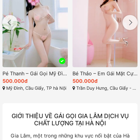
Pé Thanh – Gái Gọi Mỹ Đình Cầu Giấy: Gái Non Tơ Cực Xinh và Baby, Bướm Đẹp Có Đi Some
Bé Thảo – Em Gái Mặt Cực Xinh, Thân Hình Tuyệt Mỹ | Gái Gọi Cao Cấp Hà Nội
500.000đ
500.000đ
Mỹ Đình, Cầu Giấy, TP hà Nội
Trần Duy Hưng, Cầu Giấy - TP Hà Nội
GIỚI THIỆU VỀ GÁI GỌI GIA LÂM DỊCH VỤ
CHẤT LƯỢNG TẠI HÀ NỘI
Gia Lâm, một trong những khu vực nổi bật của Hà