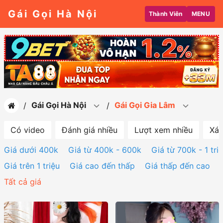
Gái Gọi Hà Nội
Thành Viên
MENU
Gái Gọi Hà Nội
Gái Gọi Gia Lâm
Có video
Đánh giá nhiều
Lượt xem nhiều
Xác
Giá dưới 400k
Giá từ 400k - 600k
Giá từ 700k - 1 tri
Giá trên 1 triệu
Giá cao đến thấp
Giá thấp đến cao
Tất cả giá