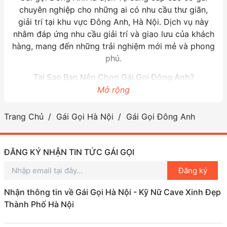
chuyên nghiệp cho những ai có nhu cầu thư giãn,
giải trí tại khu vực Đông Anh, Hà Nội. Dịch vụ này
nhằm đáp ứng nhu cầu giải trí và giao lưu của khách
hàng, mang đến những trải nghiệm mới mẻ và phong
phú.
Tại Sao Bạn Nên Chọn Gái Gọi Đông Anh?
Mở rộng
Lựa chọn gái gọi Đông Anh không chỉ mang đến sự
thoải mái mà còn sự tiện lợi. Khu vực Đông Anh nằm
Trang Chủ
Gái Gọi Hà Nội
Gái Gọi Đông Anh
gần trung tâm Hà Nội, dễ dàng cho việc di chuyển.
Ngoài ra, dịch vụ
gái gọi tại đây
thường đa dạng về
mẫu mã, phong cách phục vụ và luôn có mức giá
ĐĂNG KÝ NHẬN TIN TỨC GÁI GỌI
linh hoạt, phù hợp với nhiều đối tượng khách hàng.
Đăng ký
CÁC DỊCH VỤ GÁI GỌI TẠI ĐÔNG ANH
Nhận thông tin về Gái Gọi Hà Nội - Kỹ Nữ Cave Xinh Đẹp
Các Loại Dịch Vụ Gái Gọi Có Sẵn
Thành Phố Hà Nội
Dịch vụ gái gọi Đông Anh đa dạng với nhiều loại hình
để phục vụ nhu cầu của khách hàng. Bạn có thể tìm