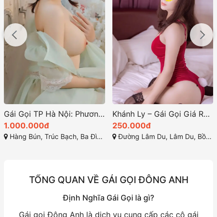
Gái Gọi TP Hà Nội: Phương Trình Em Gái Xinh Teen Quyến Rũ Đa Tình – Hàng Gái Gọi Cao Cấp Mới Lên Sóng VIP
Khánh Ly – Gái Gọi Giá Rẻ Long Biên: Đắm Chìm Trong Thế Giới Quyến Rũ
1.000.000đ
250.000đ
Hàng Bún, Trúc Bạch, Ba Đình, Hà Nội
Đường Lâm Du, Lâm Du, Bồ Đề, Long Biên, Hà Nội
TỔNG QUAN VỀ GÁI GỌI ĐÔNG ANH
Định Nghĩa Gái Gọi là gì?
Gái gọi Đông Anh là dịch vụ cung cấp các cô gái