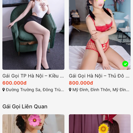
Gái Gọi TP Hà Nội – Kiều Trang Thân Hình Tuyệt Mỹ, Dịch Vụ Đỉnh Cao
Gái Gọi Hà Nội – Thủ Đô Ánh Sáng Dịch Vụ Giải Trí Cao Cấp
600.000đ
800.000đ
Đường Trường Sa, Đông Trù, Đông Hội, Đông Anh, Hà Nội
Mỹ Đình, Đình Thôn, Mỹ Đình 1, Từ Liêm, TP Hà Nội
Gái Gọi Liên Quan