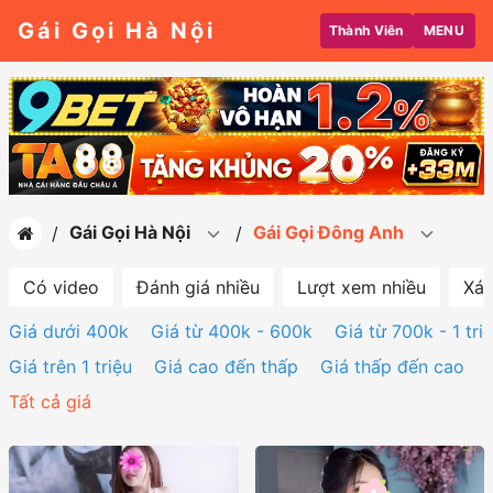
Gái Gọi Hà Nội
Thành Viên
MENU
Gái Gọi Hà Nội
Gái Gọi Đông Anh
Có video
Đánh giá nhiều
Lượt xem nhiều
Xác
Giá dưới 400k
Giá từ 400k - 600k
Giá từ 700k - 1 tri
Giá trên 1 triệu
Giá cao đến thấp
Giá thấp đến cao
Tất cả giá