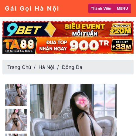
Gái Gọi Hà Nội
Thành Viên
MENU
Trang Chủ
Hà Nội
Đống Đa