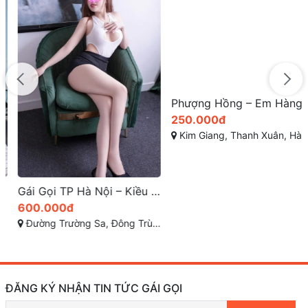
Gái Gọi TP Hà Nội – Kiều Trang Thân Hình Tuyệt Mỹ, Dịch Vụ Đỉnh Cao
Phượng Hồng – Em Hàng Gái Gọi Giá Rẻ, Body Gợi Cảm, Vẻ Đẹp Hoàn Mỹ – Gái Gọi Thanh Xuân
600.000đ
250.000đ
Đường Trường Sa, Đông Trù, Đông Hội, Đông Anh, Hà Nội
Kim Giang, Thanh Xuân, Hà Nội
ĐĂNG KÝ NHẬN TIN TỨC GÁI GỌI