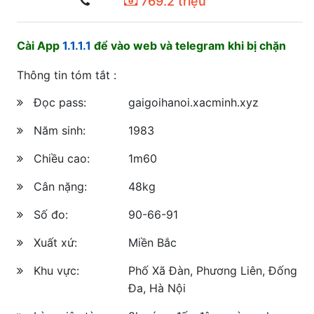
769.2 triệu
Cài App
1.1.1.1
để vào web và telegram khi bị chặn
Thông tin tóm tắt :
Đọc pass:
gaigoihanoi.xacminh.xyz
Năm sinh:
1983
Chiều cao:
1m60
Cân nặng:
48kg
Số đo:
90-66-91
Xuất xứ:
Miền Bắc
Khu vực:
Phố Xã Đàn, Phương Liên, Đống
Đa, Hà Nội