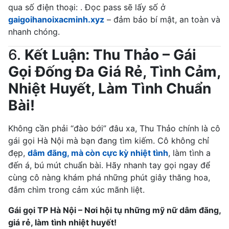
qua số điện thoại: . Đọc pass sẽ lấy số ở
gaigoihanoixacminh.xyz
– đảm bảo bí mật, an toàn và
nhanh chóng.
6.
Kết Luận: Thu Thảo – Gái
Gọi Đống Đa Giá Rẻ, Tình Cảm,
Nhiệt Huyết, Làm Tình Chuẩn
Bài!
Không cần phải “đào bới” đâu xa, Thu Thảo chính là cô
gái gọi Hà Nội mà bạn đang tìm kiếm. Cô không chỉ
đẹp,
dâm đãng, mà còn cực kỳ nhiệt tình
, làm tình a
đến á, bú mút chuẩn bài. Hãy nhanh tay gọi ngay để
cùng cô nàng khám phá những phút giây thăng hoa,
đắm chìm trong cảm xúc mãnh liệt.
Gái gọi TP Hà Nội – Nơi hội tụ những mỹ nữ dâm đãng,
giá rẻ, làm tình nhiệt huyết!