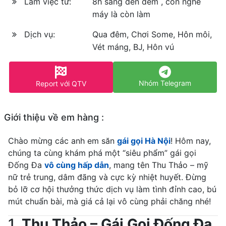
Làm việc từ:
8h sáng đến đêm , còn nghe
máy là còn làm
Dịch vụ:
Qua đêm, Chơi Some, Hôn môi,
Vét máng, BJ, Hôn vú
Nhóm Telegram
Report với QTV
Giới thiệu về em hàng :
Chào mừng các anh em săn
gái gọi Hà Nội
! Hôm nay,
chúng ta cùng khám phá một “siêu phẩm” gái gọi
Đống Đa
vô cùng hấp dẫn
, mang tên Thu Thảo – mỹ
nữ trẻ trung, dâm đãng và cực kỳ nhiệt huyết. Đừng
bỏ lỡ cơ hội thưởng thức dịch vụ làm tình đỉnh cao, bú
mút chuẩn bài, mà giá cả lại vô cùng phải chăng nhé!
1.
Thu Thảo – Gái Gọi Đống Đa