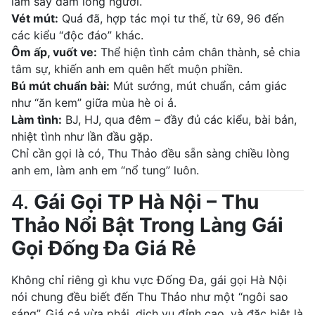
làm say đắm lòng người.
Vét mút:
Quá đã, hợp tác mọi tư thế, từ 69, 96 đến
các kiểu “độc đáo” khác.
Ôm ấp, vuốt ve:
Thể hiện tình cảm chân thành, sẻ chia
tâm sự, khiến anh em quên hết muộn phiền.
Bú mút chuẩn bài:
Mút sướng, mút chuẩn, cảm giác
như “ăn kem” giữa mùa hè oi ả.
Làm tình:
BJ, HJ, qua đêm – đầy đủ các kiểu, bài bản,
nhiệt tình như lần đầu gặp.
Chỉ cần gọi là có, Thu Thảo đều sẵn sàng chiều lòng
anh em, làm anh em “nổ tung” luôn.
4.
Gái Gọi TP Hà Nội – Thu
Thảo Nổi Bật Trong Làng Gái
Gọi Đống Đa Giá Rẻ
Không chỉ riêng gì khu vực Đống Đa, gái gọi Hà Nội
nói chung đều biết đến Thu Thảo như một “ngôi sao
sáng”. Giá cả vừa phải, dịch vụ đỉnh cao, và đặc biệt là