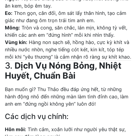
ăn kem, bóp êm tay.
Eo:
Thon gọn, cân đối, ôm sát lấy thân hình, tạo cảm
giác như đang ôm trọn trái tim anh em.
Mông:
Tròn và cong, săn chắc, lán mịn, không tỳ vết,
khiến các anh em “đứng hình” mỗi khi nhìn thấy.
Vùng kín:
Hàng non sạch sẽ, hồng hào, cực kỳ khít và
nhiều nước nhờn, nghe tiếng cót két, kin kít, tóp tép
mỗi khi “yêu thương” là cảm nhận rõ ràng sự khít khao.
3.
Dịch Vụ Nóng Bỏng, Nhiệt
Huyết, Chuẩn Bài
Bạn muốn gì? Thu Thảo đều đáp ứng hết, từ những
hành động nhỏ đến những màn làm tình đỉnh cao, làm
anh em “đứng ngồi không yên” luôn đó!
Các dịch vụ chính:
Hôn môi:
Tình cảm, xoắn lưỡi như người yêu thật sự,