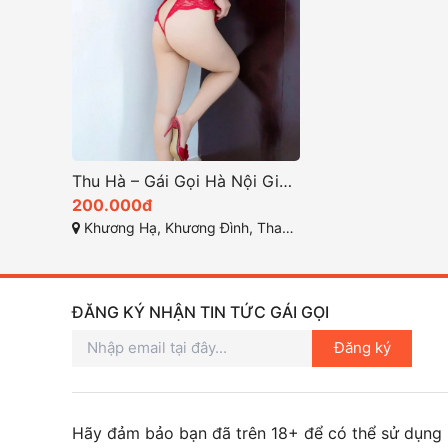
Thu Hà – Gái Gọi Hà Nội Giá Rẻ, Dâm Đãng, Vú Mông Cực Đẹp, Da Dẻ Trắng Hồng Xinh Duyên – Phục Vụ Nhiệt Tình từ Gái Gọi Thanh Xuân
200.000đ
Khương Hạ, Khương Đình, Thanh Xuân, Hà Nội
ĐĂNG KÝ NHẬN TIN TỨC GÁI GỌI
Đăng ký
Hãy đảm bảo bạn đã trên 18+ để có thể sử dụng