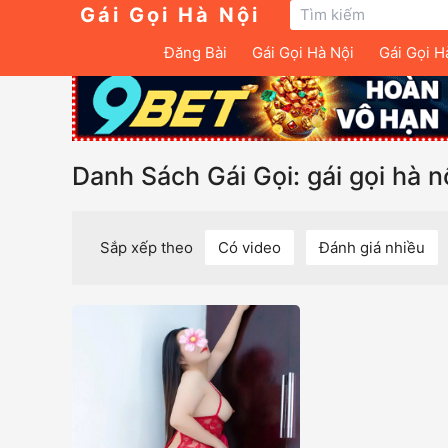
Gái Gọi Hà Nội
Đăng Bài
Gái Gọi Hà Nội
Gái Gọi H
Danh Sách Gái Gọi: gái gọi hà nộ
Sắp xếp theo
Có video
Đánh giá nhiều