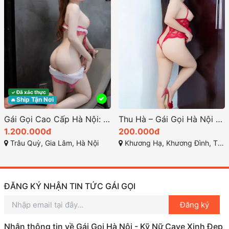
Đã xác thực
✓
Ship Tận Nơi
🚘
Gái Gọi Cao Cấp Hà Nội: Trải Nghiệm Tình Dục Hạng Sang
Thu Hà – Gái Gọi Hà Nội Giá Rẻ, Dâm Đãng, Vú Mông Cực Đẹp, Da Dẻ Trắng Hồng Xinh Duyên – Phục Vụ Nhiệt Tình từ Gái Gọi Thanh Xuân
1.200.000đ
200.000đ
Trâu Quỳ, Gia Lâm, Hà Nội
Khương Hạ, Khương Đình, Thanh Xuân, Hà Nội
ĐĂNG KÝ NHẬN TIN TỨC GÁI GỌI
Đăng ký
Nhận thông tin về Gái Gọi Hà Nội - Kỹ Nữ Cave Xinh Đẹp