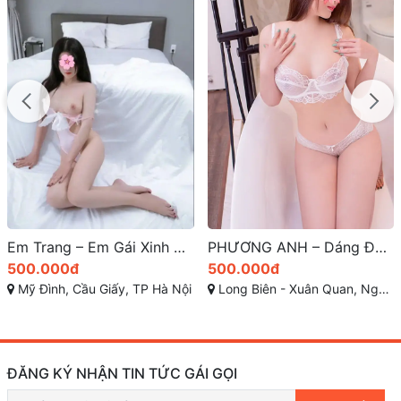
Em Trang – Em Gái Xinh Dâm Cầu Giấy Mới Lên Sóng, Dáng Đẹp Face Xinh Rất Duyên Dáng, Cực Dâm và Chiều Khách A đến Z | Gái Gọi Cao Cấp Hà Nội
PHƯƠNG ANH – Dáng Đẹp, Sexy Quyến Rũ, Body Nóng Bỏng Ngực To, Mông Cong
500.000đ
500.000đ
Mỹ Đình, Cầu Giấy, TP Hà Nội
Long Biên - Xuân Quan, Ngọc Lâm, Long Biên, Hà Nội, Việt Nam
ĐĂNG KÝ NHẬN TIN TỨC GÁI GỌI