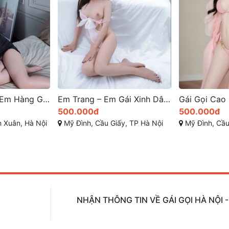
Phượng Hồng – Em Hàng Gái Gọi Giá Rẻ, Body Gợi Cảm, Vẻ Đẹp Hoàn Mỹ – Gái Gọi Thanh Xuân
Em Trang – Em Gái Xinh Dâm Cầu Giấy Mới Lên Sóng, Dáng Đẹp Face Xinh Rất Duyên Dáng, Cực Dâm và Chiều Khách A đến Z | Gái Gọi Cao Cấp Hà Nội
500.000đ
500.000đ
 Xuân, Hà Nội
Mỹ Đình, Cầu Giấy, TP Hà Nội
Mỹ Đình, Cầu
NHẬN THÔNG TIN VỀ GÁI GỌI HÀ NỘI 