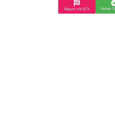
Nhóm T
Report với QTV