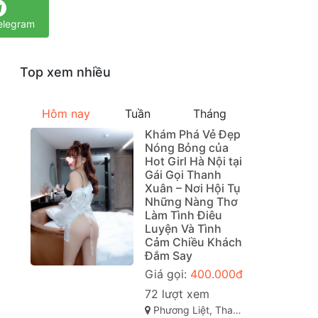
elegram
Top xem nhiều
Hôm nay
Tuần
Tháng
Khám Phá Vẻ Đẹp
Nóng Bỏng của
Hot Girl Hà Nội tại
Gái Gọi Thanh
Xuân – Nơi Hội Tụ
Những Nàng Thơ
Làm Tình Điêu
Luyện Và Tình
Cảm Chiều Khách
Đắm Say
Giá gọi:
400.000đ
72 lượt xem
Phương Liệt, Thanh Xuân, Hà Nội