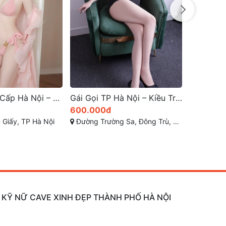
200.000
Khương Hạ, Kh
Gái Gọi Cao Cấp Hà Nội – Minh Anh-Face: Gương Mặt Xinh Hoàn Hảo Chuẩn Hotgirl Hiện Đại, Ngực To Đùng Đẹp Tuyệt
Gái Gọi TP Hà Nội – Kiều Trang Thân Hình Tuyệt Mỹ, Dịch Vụ Đỉnh Cao
600.000đ
 Giấy, TP Hà Nội
Đường Trường Sa, Đông Trù, Đông Hội, Đông Anh, Hà Nội
- KỸ NỮ CAVE XINH ĐẸP THÀNH PHỐ HÀ NỘI