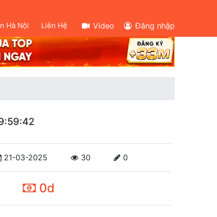
ên Hà Nội
Liên Hệ
Video
Đăng nhập
9:59:42
21-03-2025
30
0
0d