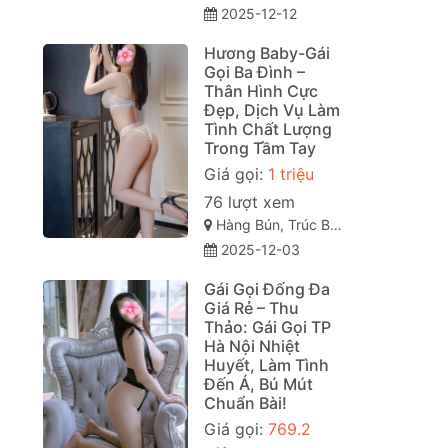
2025-12-12
Hương Baby-Gái
Gọi Ba Đình –
Thân Hình Cực
Đẹp, Dịch Vụ Làm
Tình Chất Lượng
Trong Tầm Tay
Giá gọi:
1 triệu
76 lượt xem
Hàng Bún, Trúc Bạch, Ba Đình, Hà Nội
2025-12-03
Gái Gọi Đống Đa
Giá Rẻ – Thu
Thảo: Gái Gọi TP
Hà Nội Nhiệt
Huyết, Làm Tình
Đến Á, Bú Mút
Chuẩn Bài!
Giá gọi:
769.2