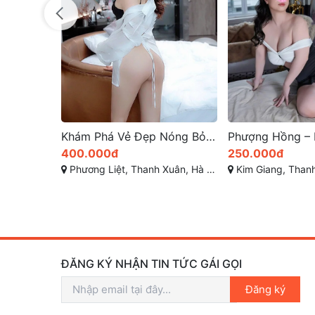
Khám Phá Vẻ Đẹp Nóng Bỏng của Hot Girl Hà Nội tại Gái Gọi Thanh Xuân – Nơi Hội Tụ Những Nàng Thơ Làm Tình Điêu Luyện Và Tình Cảm Chiều Khách Đắm Say
400.000đ
250.000đ
Phương Liệt, Thanh Xuân, Hà Nội
Kim Giang, Thanh
ĐĂNG KÝ NHẬN TIN TỨC GÁI GỌI
Đăng ký