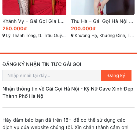
Khánh Vy – Gái Gọi Gia Lâm Đam Mê Tình Cảm
Thu Hà – Gái Gọi Hà Nội Giá Rẻ, Dâm Đãng, Vú Mông Cực Đẹp, Da Dẻ Trắng Hồng Xinh Duyên – Phục Vụ Nhiệt Tình từ Gái Gọi Thanh Xuân
250.000đ
200.000đ
Lý Thánh Tông, tt. Trâu Quỳ, Gia Lâm, Hà Nội
Khương Hạ, Khương Đình, Thanh Xuân, Hà Nội
ĐĂNG KÝ NHẬN TIN TỨC GÁI GỌI
Đăng ký
Nhận thông tin về Gái Gọi Hà Nội - Kỹ Nữ Cave Xinh Đẹp
Thành Phố Hà Nội
Hãy đảm bảo bạn đã trên 18+ để có thể sử dụng các
dịch vụ của website chúng tôi. Xin chân thành cảm ơn!