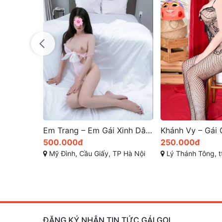
Em Trang – Em Gái Xinh Dâm Cầu Giấy Mới Lên Sóng, Dáng Đẹp Face Xinh Rất Duyên Dáng, Cực Dâm và Chiều Khách A đến Z | Gái Gọi Cao Cấp Hà Nội
500.000đ
250.000đ
Mỹ Đình, Cầu Giấy, TP Hà Nội
Lý Thánh Tông, tt. Trâu Qu
ĐĂNG KÝ NHẬN TIN TỨC GÁI GỌI