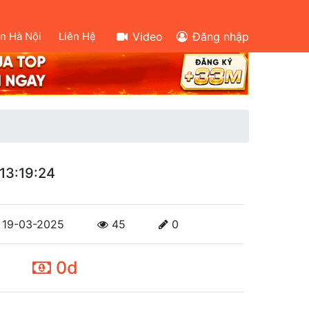
ên Hà Nội
Liên Hệ
Video
Đăng nhập
13:19:24
19-03-2025
45
0
0d