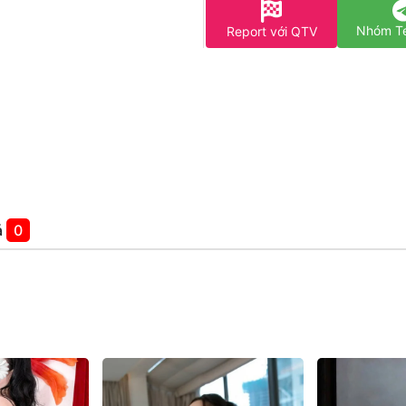
Nhóm T
Report với QTV
á
0