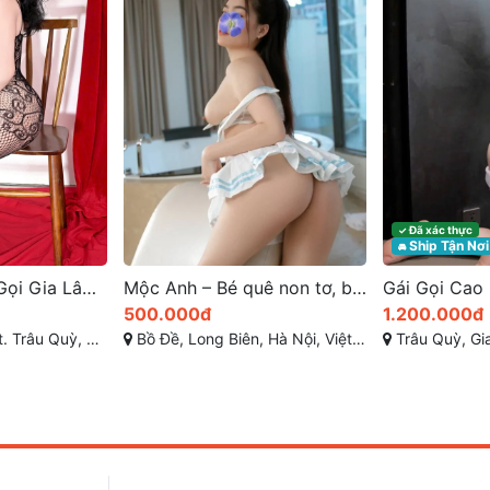
Đã xác thực
✓
Ship Tận Nơi
🚘
Khánh Vy – Gái Gọi Gia Lâm Đam Mê Tình Cảm
Mộc Anh – Bé quê non tơ, body phập phồng, gái gọi Long Biên chất chơi cho anh em thích hàng mới lớn
500.000đ
1.200.000đ
ỳ, Gia Lâm, Hà Nội
Bồ Đề, Long Biên, Hà Nội, Việt Nam
Trâu Quỳ, Gi