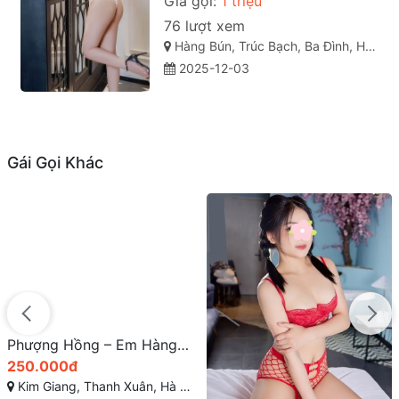
Giá gọi:
1 triệu
76 lượt xem
Hàng Bún, Trúc Bạch, Ba Đình, Hà Nội
2025-12-03
Gái Gọi Khác
Pé Miu – Bom sex tại Đan Phượng: Xinh Duyên Yêu Kiều, Tuyệt phẩm của tạo hóa, mê ngay từ cái nhìn đầu tiên
400.000đ
Thị trấn Phùng, Đan Phượng, Hà Nội