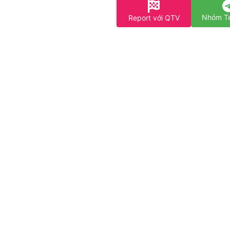
Nhóm T
Report với QTV