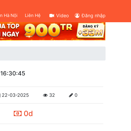
ên Hà Nội
Liên Hệ
Video
Đăng nhập
 16:30:45
22-03-2025
32
0
0d