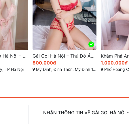
Gái Gọi Hà Nội – Thủ Đô Ánh Sáng Dịch Vụ Giải Trí Cao Cấp
Khám Phá An Hy – Cô Em Gái Teen Rất Đẹp Tại Phố Hoàng Cầu, Ô Chợ Dừa, Đống Đa, Hà Nội | Xinh Teen Mơ Màng, Vú Non Ti Thụt, Ngoan Hiền Tình Cảm
1.000.000đ
200.000đ
1, Từ Liêm, TP Hà Nội
Phố Hoàng Cầu, Ô Chợ Dừa, Đống Đa, Hà Nội
Khương Hạ, Khương 
NHẬN THÔNG TIN VỀ GÁI GỌI HÀ NỘI 