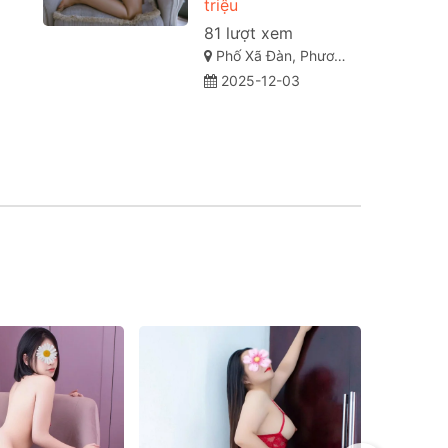
triệu
81 lượt xem
Phố Xã Đàn, Phương Liên, Đống Đa, Hà Nội
2025-12-03
Đã xác th
✓