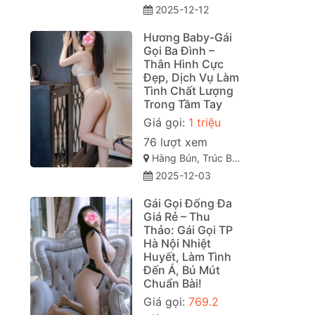
2025-12-12
Hương Baby-Gái
Gọi Ba Đình –
Thân Hình Cực
Đẹp, Dịch Vụ Làm
Tình Chất Lượng
Trong Tầm Tay
Giá gọi:
1 triệu
76 lượt xem
Hàng Bún, Trúc Bạch, Ba Đình, Hà Nội
2025-12-03
Gái Gọi Đống Đa
Giá Rẻ – Thu
Thảo: Gái Gọi TP
Hà Nội Nhiệt
Huyết, Làm Tình
Đến Á, Bú Mút
Chuẩn Bài!
Giá gọi:
769.2