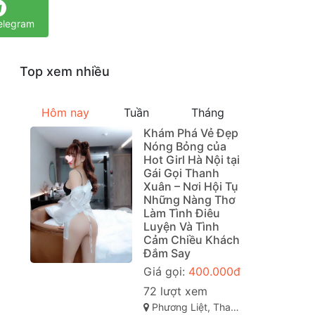
elegram
Top xem nhiều
Hôm nay
Tuần
Tháng
Khám Phá Vẻ Đẹp
Nóng Bỏng của
Hot Girl Hà Nội tại
Gái Gọi Thanh
Xuân – Nơi Hội Tụ
Những Nàng Thơ
Làm Tình Điêu
Luyện Và Tình
Cảm Chiều Khách
Đắm Say
Giá gọi:
400.000đ
72 lượt xem
Phương Liệt, Thanh Xuân, Hà Nội