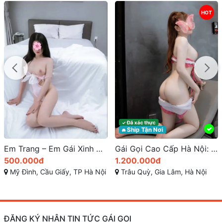
HOT
Đã xác thực
✓
Ship Tận Nơi
🚘
Em Trang – Em Gái Xinh Dâm Cầu Giấy Mới Lên Sóng, Dáng Đẹp Face Xinh Rất Duyên Dáng, Cực Dâm và Chiều Khách A đến Z | Gái Gọi Cao Cấp Hà Nội
Gái Gọi Cao Cấp Hà Nội: Trải Nghiệm Tình Dục Hạng Sang
500.000đ
1.200.000đ
Mỹ Đình, Cầu Giấy, TP Hà Nội
Trâu Quỳ, Gia Lâm, Hà Nội
ĐĂNG KÝ NHẬN TIN TỨC GÁI GỌI