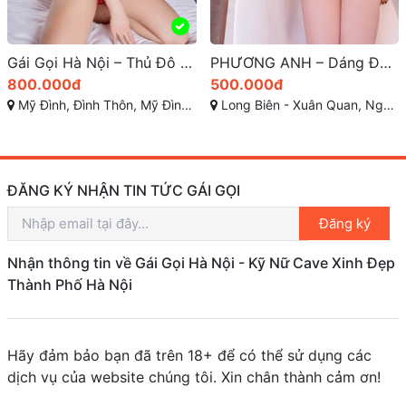
Gái Gọi Hà Nội – Thủ Đô Ánh Sáng Dịch Vụ Giải Trí Cao Cấp
PHƯƠNG ANH – Dáng Đẹp, Sexy Quyến Rũ, Body Nóng Bỏng Ngực To, Mông Cong
800.000đ
500.000đ
Mỹ Đình, Đình Thôn, Mỹ Đình 1, Từ Liêm, TP Hà Nội
Long Biên - Xuân Quan, Ngọc Lâm, Long Biên, Hà Nội, Việt Nam
ĐĂNG KÝ NHẬN TIN TỨC GÁI GỌI
Đăng ký
Nhận thông tin về Gái Gọi Hà Nội - Kỹ Nữ Cave Xinh Đẹp
Thành Phố Hà Nội
Hãy đảm bảo bạn đã trên 18+ để có thể sử dụng các
dịch vụ của website chúng tôi. Xin chân thành cảm ơn!