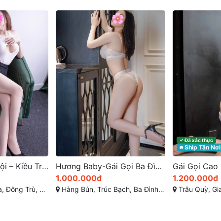
HOT
Đã xác thực
✓
Ship Tận Nơi
🚘
Hương Baby-Gái Gọi Ba Đình – Thân Hình Cực Đẹp, Dịch Vụ Làm Tình Chất Lượng Trong Tầm Tay
Gái Gọi Cao Cấp Hà Nội: Trải Nghiệm Tình Dục Hạng Sang
1.200.000đ
1.000.000đ
 Ba Đình, Hà Nội
Trâu Quỳ, Gia Lâm, Hà Nội
Hàng Bún, Trúc B