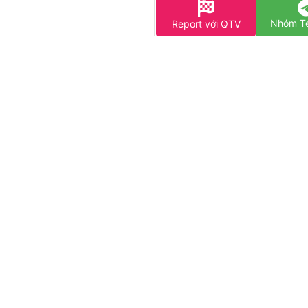
Nhóm T
Report với QTV