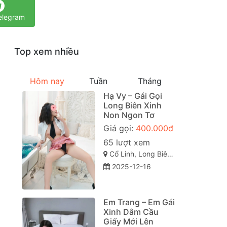
elegram
Top xem nhiều
Hôm nay
Tuần
Tháng
Hạ Vy – Gái Gọi
Long Biên Xinh
Non Ngon Tơ
Giá gọi:
400.000đ
65 lượt xem
Cổ Linh, Long Biên, Long Biên, Hà Nội
2025-12-16
Em Trang – Em Gái
Xinh Dâm Cầu
Giấy Mới Lên