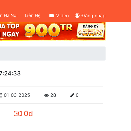
ên Hà Nội
Liên Hệ
Video
Đăng nhập
7:24:33
01-03-2025
28
0
0d