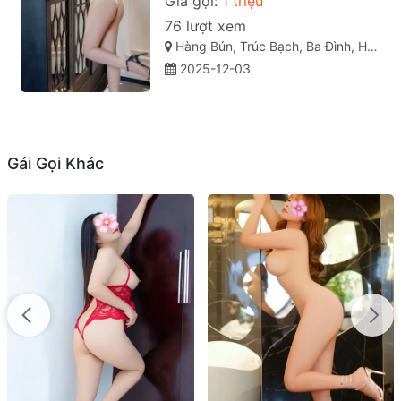
Giá gọi:
1 triệu
76 lượt xem
Hàng Bún, Trúc Bạch, Ba Đình, Hà Nội
2025-12-03
Gái Gọi Khác
Pé Miu – Bom sex tại Đan Phượng: Xinh Duyên Yêu Kiều, Tuyệt phẩm của tạo hóa, mê ngay từ cái nhìn đầu tiên
400.000đ
Thị trấn Phùng, Đan Phượng, Hà Nội