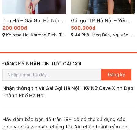
Gái gọi TP Hà Nội – Yến Nhi – Nơi hội tụ những vẻ đẹp quyến rũ, phong cách đam mê và dịch vụ tận tâm, chất lượng
500.000đ
44 Phố Hàng Bún, Nguyễn Trung Trực, Ba Đình, Hà Nội
ĐĂNG KÝ NHẬN TIN TỨC GÁI GỌI
Đăng ký
Nhận thông tin về Gái Gọi Hà Nội - Kỹ Nữ Cave Xinh Đẹp
Thành Phố Hà Nội
Hãy đảm bảo bạn đã trên 18+ để có thể sử dụng các
dịch vụ của website chúng tôi. Xin chân thành cảm ơn!