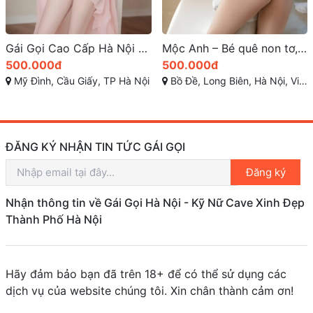
Gái Gọi Cao Cấp Hà Nội – Minh Anh-Face: Gương Mặt Xinh Hoàn Hảo Chuẩn Hotgirl Hiện Đại, Ngực To Đùng Đẹp Tuyệt
Mộc Anh – Bé quê non tơ, body phập phồng, gái gọi Long Biên chất chơi cho anh em thích hàng mới lớn
500.000đ
500.000đ
Mỹ Đình, Cầu Giấy, TP Hà Nội
Bồ Đề, Long Biên, Hà Nội, Việt Nam
ĐĂNG KÝ NHẬN TIN TỨC GÁI GỌI
Đăng ký
Nhận thông tin về Gái Gọi Hà Nội - Kỹ Nữ Cave Xinh Đẹp
Thành Phố Hà Nội
Hãy đảm bảo bạn đã trên 18+ để có thể sử dụng các
dịch vụ của website chúng tôi. Xin chân thành cảm ơn!