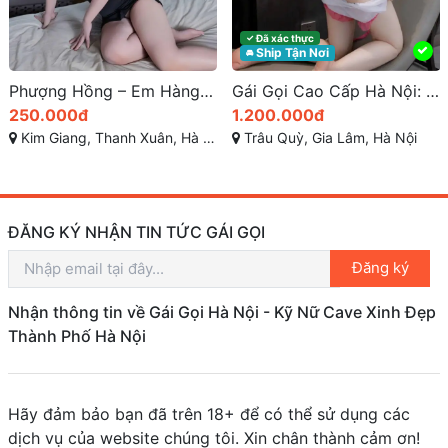
Đã xác thực
✓
Ship Tận Nơi
🚘
Phượng Hồng – Em Hàng Gái Gọi Giá Rẻ, Body Gợi Cảm, Vẻ Đẹp Hoàn Mỹ – Gái Gọi Thanh Xuân
Gái Gọi Cao Cấp Hà Nội: Trải Nghiệm Tình Dục Hạng Sang
250.000đ
1.200.000đ
Kim Giang, Thanh Xuân, Hà Nội
Trâu Quỳ, Gia Lâm, Hà Nội
ĐĂNG KÝ NHẬN TIN TỨC GÁI GỌI
Đăng ký
Nhận thông tin về Gái Gọi Hà Nội - Kỹ Nữ Cave Xinh Đẹp
Thành Phố Hà Nội
Hãy đảm bảo bạn đã trên 18+ để có thể sử dụng các
dịch vụ của website chúng tôi. Xin chân thành cảm ơn!