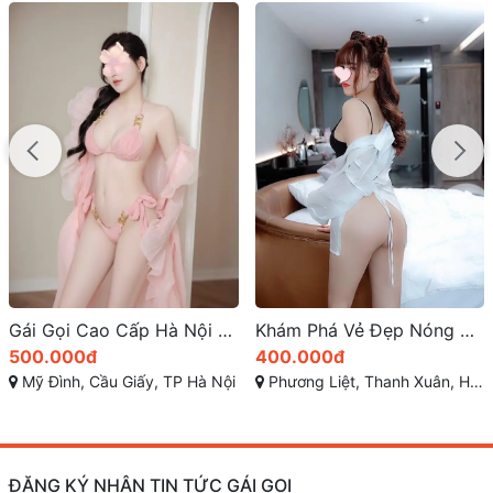
Gái Gọi Cao Cấp Hà Nội – Minh Anh-Face: Gương Mặt Xinh Hoàn Hảo Chuẩn Hotgirl Hiện Đại, Ngực To Đùng Đẹp Tuyệt
Khám Phá Vẻ Đẹp Nóng Bỏng của Hot Girl Hà Nội tại Gái Gọi Thanh Xuân – Nơi Hội Tụ Những Nàng Thơ Làm Tình Điêu Luyện Và Tình Cảm Chiều Khách Đắm Say
500.000đ
400.000đ
Mỹ Đình, Cầu Giấy, TP Hà Nội
Phương Liệt, Thanh Xuân, Hà Nội
ĐĂNG KÝ NHẬN TIN TỨC GÁI GỌI