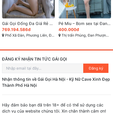
Gái Gọi Đống Đa Giá Rẻ – Thu Thảo: Gái Gọi TP Hà Nội Nhiệt Huyết, Làm Tình Đến Á, Bú Mút Chuẩn Bài!
Pé Miu – Bom sex tại Đan Phượng: Xinh Duyên Yêu Kiều, Tuyệt phẩm của tạo hóa, mê ngay từ cái nhìn đầu tiên
769.194.586đ
400.000đ
Phố Xã Đàn, Phương Liên, Đống Đa, Hà Nội
Thị trấn Phùng, Đan Phượng, Hà Nội
ĐĂNG KÝ NHẬN TIN TỨC GÁI GỌI
Đăng ký
Nhận thông tin về Gái Gọi Hà Nội - Kỹ Nữ Cave Xinh Đẹp
Thành Phố Hà Nội
Hãy đảm bảo bạn đã trên 18+ để có thể sử dụng các
dịch vụ của website chúng tôi. Xin chân thành cảm ơn!