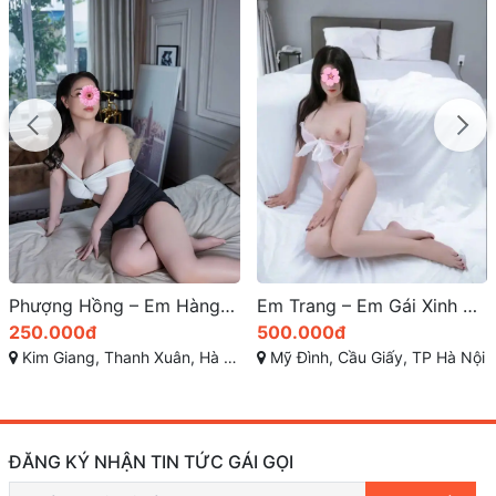
Phượng Hồng – Em Hàng Gái Gọi Giá Rẻ, Body Gợi Cảm, Vẻ Đẹp Hoàn Mỹ – Gái Gọi Thanh Xuân
Em Trang – Em Gái Xinh Dâm Cầu Giấy Mới Lên Sóng, Dáng Đẹp Face Xinh Rất Duyên Dáng, Cực Dâm và Chiều Khách A đến Z | Gái Gọi Cao Cấp Hà Nội
250.000đ
500.000đ
Kim Giang, Thanh Xuân, Hà Nội
Mỹ Đình, Cầu Giấy, TP Hà Nội
ĐĂNG KÝ NHẬN TIN TỨC GÁI GỌI