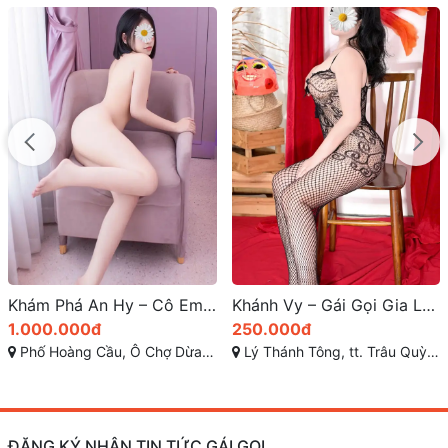
Khám Phá An Hy – Cô Em Gái Teen Rất Đẹp Tại Phố Hoàng Cầu, Ô Chợ Dừa, Đống Đa, Hà Nội | Xinh Teen Mơ Màng, Vú Non Ti Thụt, Ngoan Hiền Tình Cảm
Khánh Vy – Gái Gọi Gia Lâm Đam Mê Tình Cảm
1.000.000đ
250.000đ
Phố Hoàng Cầu, Ô Chợ Dừa, Đống Đa, Hà Nội
Lý Thánh Tông, tt. Trâu Quỳ, Gia Lâm, Hà Nội
ĐĂNG KÝ NHẬN TIN TỨC GÁI GỌI