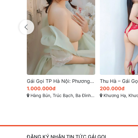
Gái Gọi TP Hà Nội: Phương Trình Em Gái Xinh Teen Quyến Rũ Đa Tình – Hàng Gái Gọi Cao Cấp Mới Lên Sóng VIP
1.000.000đ
200.000đ
Hàng Bún, Trúc Bạch, Ba Đình, Hà Nội
Khương Hạ, Khương Đình, 
ĐĂNG KÝ NHẬN TIN TỨC GÁI GỌI