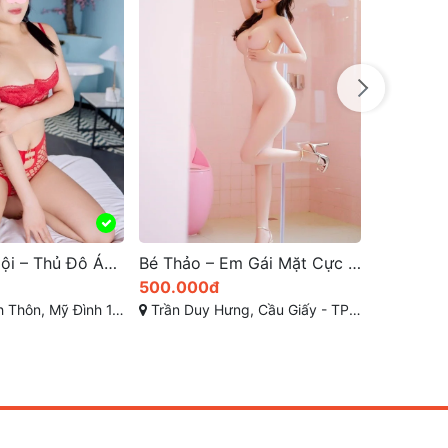
250.000
Đường Lâm Du, 
Gái Gọi Hà Nội – Thủ Đô Ánh Sáng Dịch Vụ Giải Trí Cao Cấp
Bé Thảo – Em Gái Mặt Cực Xinh, Thân Hình Tuyệt Mỹ | Gái Gọi Cao Cấp Hà Nội
500.000đ
ỹ Đình 1, Từ Liêm, TP Hà Nội
Trần Duy Hưng, Cầu Giấy - TP Hà Nội