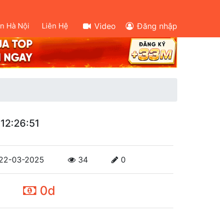
ên Hà Nội
Liên Hệ
Video
Đăng nhập
12:26:51
22-03-2025
34
0
0d