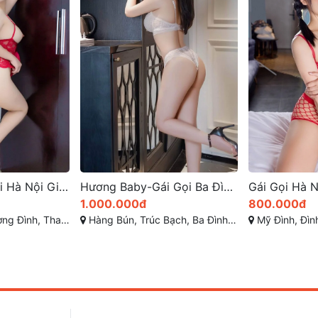
Thu Hà – Gái Gọi Hà Nội Giá Rẻ, Dâm Đãng, Vú Mông Cực Đẹp, Da Dẻ Trắng Hồng Xinh Duyên – Phục Vụ Nhiệt Tình từ Gái Gọi Thanh Xuân
Hương Baby-Gái Gọi Ba Đình – Thân Hình Cực Đẹp, Dịch Vụ Làm Tình Chất Lượng Trong Tầm Tay
1.000.000đ
800.000đ
Thanh Xuân, Hà Nội
Hàng Bún, Trúc Bạch, Ba Đình, Hà Nội
Mỹ Đình, Đình Thôn, M