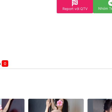
Nhóm T
Report với QTV
á
0