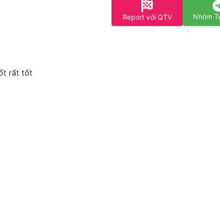
Nhóm T
Report với QTV
ốt rất tốt