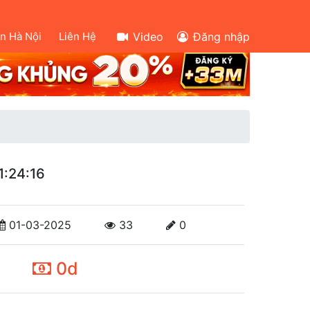
ên Hà Nội
Liên Hệ
Video
Đăng nhập
1:24:16
01-03-2025
33
0
0d