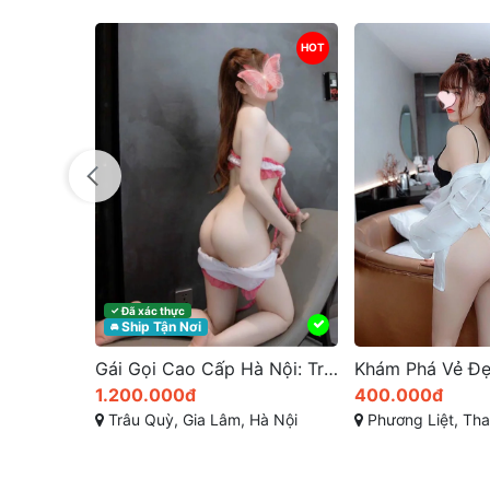
HOT
Đã xác thực
✓
Ship Tận Nơi
🚘
Gái Gọi Cao Cấp Hà Nội: Trải Nghiệm Tình Dục Hạng Sang
1.200.000đ
400.000đ
Trâu Quỳ, Gia Lâm, Hà Nội
Phương Liệt, Thanh