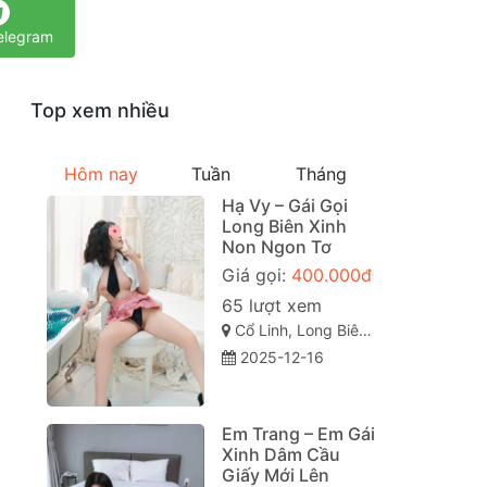
elegram
Top xem nhiều
Hôm nay
Tuần
Tháng
Hạ Vy – Gái Gọi
Long Biên Xinh
Non Ngon Tơ
Giá gọi:
400.000đ
65 lượt xem
Cổ Linh, Long Biên, Long Biên, Hà Nội
2025-12-16
Em Trang – Em Gái
Xinh Dâm Cầu
Giấy Mới Lên