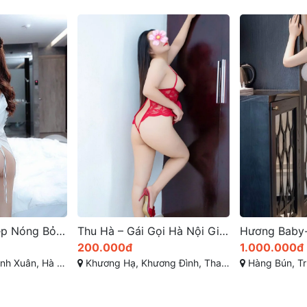
Khám Phá Vẻ Đẹp Nóng Bỏng của Hot Girl Hà Nội tại Gái Gọi Thanh Xuân – Nơi Hội Tụ Những Nàng Thơ Làm Tình Điêu Luyện Và Tình Cảm Chiều Khách Đắm Say
Thu Hà – Gái Gọi Hà Nội Giá Rẻ, Dâm Đãng, Vú Mông Cực Đẹp, Da Dẻ Trắng Hồng Xinh Duyên – Phục Vụ Nhiệt Tình từ Gái Gọi Thanh Xuân
200.000đ
1.000.000đ
 Xuân, Hà Nội
Khương Hạ, Khương Đình, Thanh Xuân, Hà Nội
Hàng Bún, Trúc B