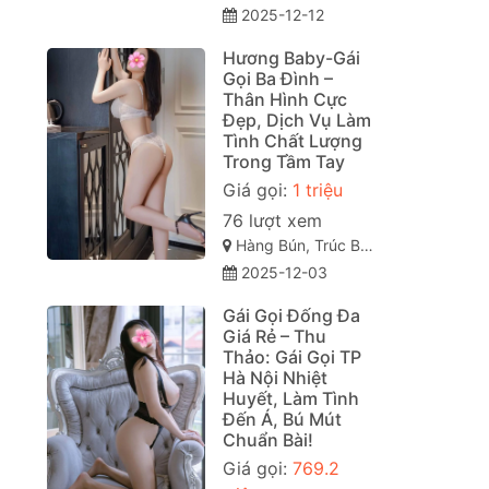
2025-12-12
Hương Baby-Gái
Gọi Ba Đình –
Thân Hình Cực
Đẹp, Dịch Vụ Làm
Tình Chất Lượng
Trong Tầm Tay
Giá gọi:
1 triệu
76 lượt xem
Hàng Bún, Trúc Bạch, Ba Đình, Hà Nội
2025-12-03
Gái Gọi Đống Đa
Giá Rẻ – Thu
Thảo: Gái Gọi TP
Hà Nội Nhiệt
Huyết, Làm Tình
Đến Á, Bú Mút
Chuẩn Bài!
Giá gọi:
769.2