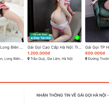
hực
n Nơi
Gái Gọi Cao Cấp Hà Nội: Trải Nghiệm Tình Dục Hạng Sang
Gái Gọi TP Hà Nội – Kiều Trang Thân Hình Tuyệt Mỹ, Dịch Vụ Đỉnh Cao
00đ
600.000đ
400.
, Gia Lâm, Hà Nội
Đường Trường Sa, Đông Trù, Đông Hội, Đông Anh, Hà Nội
Thị tr
NHẬN THÔNG TIN VỀ GÁI GỌI HÀ NỘI 