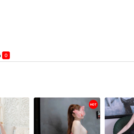
á
0
HOT