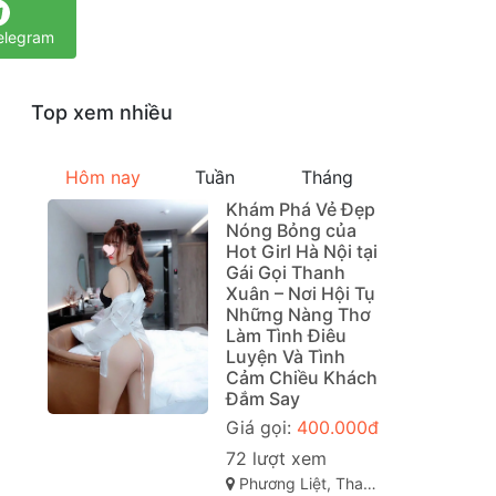
elegram
Top xem nhiều
Hôm nay
Tuần
Tháng
Khám Phá Vẻ Đẹp
Nóng Bỏng của
Hot Girl Hà Nội tại
Gái Gọi Thanh
Xuân – Nơi Hội Tụ
Những Nàng Thơ
Làm Tình Điêu
Luyện Và Tình
Cảm Chiều Khách
Đắm Say
Giá gọi:
400.000đ
72 lượt xem
Phương Liệt, Thanh Xuân, Hà Nội