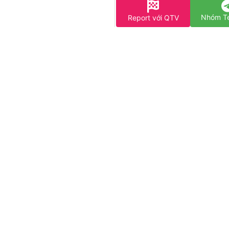
Nhóm T
Report với QTV