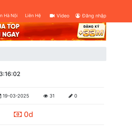
ên Hà Nội
Liên Hệ
Video
Đăng nhập
3:16:02
19-03-2025
31
0
0d