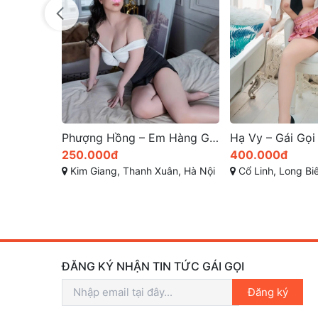
Đã xác t
✓
Ship Tậ
🚘
Phượng Hồng – Em Hàng Gái Gọi Giá Rẻ, Body Gợi Cảm, Vẻ Đẹp Hoàn Mỹ – Gái Gọi Thanh Xuân
Hạ Vy – Gái Gọi Long Biên Xinh Non Ngon Tơ
400.000đ
1.200.0
hanh Xuân, Hà Nội
Cổ Linh, Long Biên, Long Biên, Hà Nội
Trâu Quỳ
ĐĂNG KÝ NHẬN TIN TỨC GÁI GỌI
Đăng ký